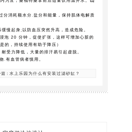
山
钟以内为宜；桑福特桑拿前后适量饮用温开水。
过分消耗额水分.盐分和能量，保持肌体电解质
再缓慢起身;以防血压突然升高，造成危险。
浸泡 20 分钟，促使扩张，这样可增加心脏的
都是的，持续使用有助于降压）
，耐受力降低，大量的排汗易引起虚脱。
属物.有血管病者慎用。
一篇：
水上乐园为什么有安装过滤砂缸？