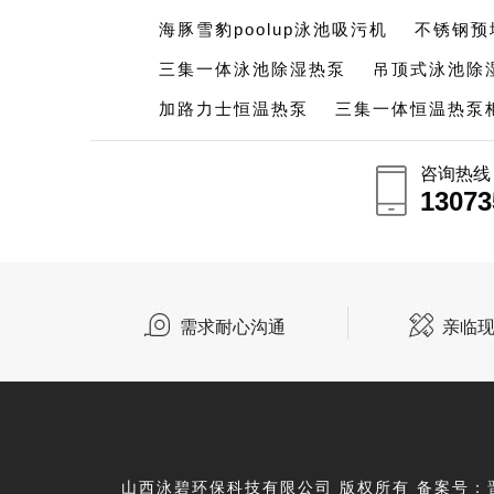
海豚雪豹poolup泳池吸污机
不锈钢预
三集一体泳池除湿热泵
吊顶式泳池除
加路力士恒温热泵
三集一体恒温热泵
咨询热线
13073
13073
需求耐心沟通
亲临
调试验收移交
山西泳碧环保科技有限公司 版权所有 备案号：