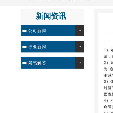
新闻资讯
公司新闻
行业新闻
1）
后，
2）
疑惑解答
为“
渐减
3）
时隔
面也
4）
血管