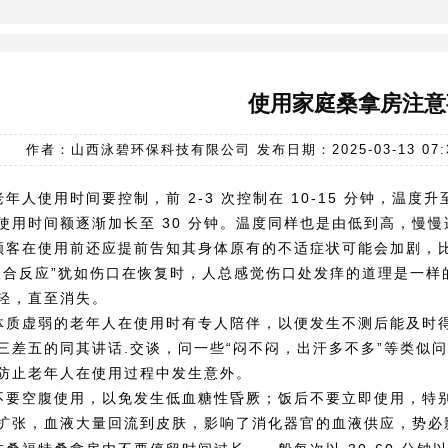
使用家庭桑拿房注意
作者：山西泳碧环保科技有限公司 发布日期：2025-03-13 07:3
老年人使用时间要控制，前 2-3 次控制在 10-15 分钟，温度升至
使用时间额逐渐加长至 30 分钟。温度同样也是由低到高，慢慢
顾客在使用前还应提前告知其身体原有的不适症状可能会加剧，
愈合反应”犹如伤口在恢复时，人总感觉伤口处发痒的道理是一
轻，直至消失。
体质虚弱的老年人在使用时有专人陪伴，以便发生不测后能及时
三差五的同其讲话.交谈，问一些“闷不闷，出汗多不多”等类似
防止老年人在使用过程中发生意外。
不要空腹使用，以免发生低血糖性昏厥；饭后不要立即使用，特
扩张，血液大量回流到皮肤，影响了消化器官的血液供应，势必