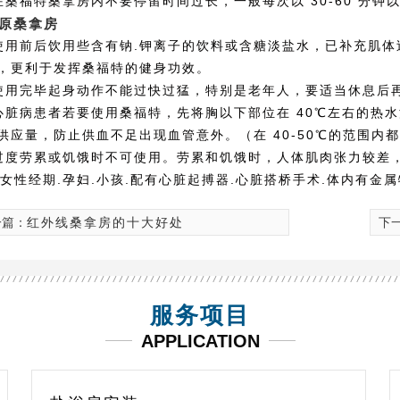
在桑福特桑拿房内不要停留时间过长，一般每次以 30-60 分
原桑拿房
使用前后饮用些含有钠.钾离子的饮料或含糖淡盐水，已补充肌体
，更利于发挥桑福特的健身功效。
使用完毕起身动作不能过快过猛，特别是老年人，要适当休息后
心脏病患者若要使用桑福特，先将胸以下部位在 40℃左右的热水
供应量，防止供血不足出现血管意外。（在 40-50℃的范围内
过度劳累或饥饿时不可使用。劳累和饥饿时，人体肌肉张力较差
）女性经期.孕妇.小孩.配有心脏起搏器.心脏搭桥手术.体内有金
一篇：
红外线桑拿房的十大好处
下
服务项目
APPLICATION