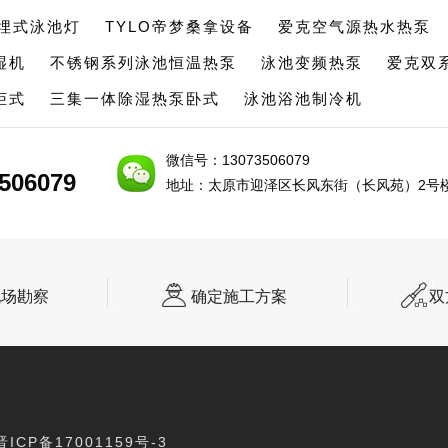
埋式泳池灯
TYLO帝梦桑拿设备
爱克空气源热水热泵
湿机
不锈钢系列泳池恒温热泵
泳池变频热泵
爱克双
柜式
三集一体除湿热泵卧式
泳池浴池制冷机
微信号：13073506079
506079
506079
地址：太原市迎泽区长风东街（长风苑）2号楼1
现场勘察
确定施工方案
双
晋ICP备17001159号-3