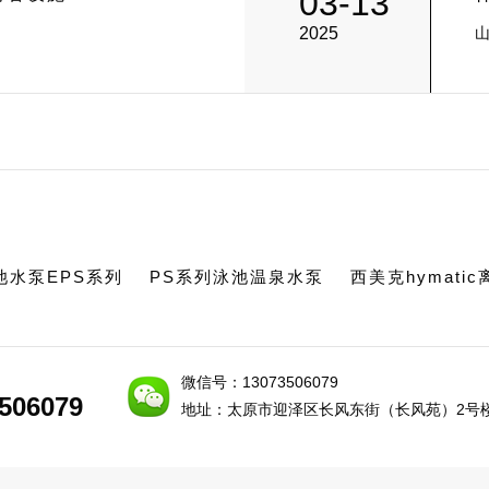
03-13
2025
池水泵EPS系列
PS系列泳池温泉水泵
西美克hymati
微信号：13073506079
506079
506079
地址：太原市迎泽区长风东街（长风苑）2号楼1