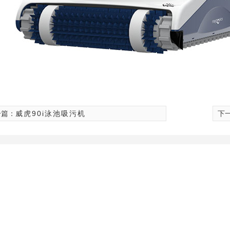
一篇：
威虎90i泳池吸污机
下