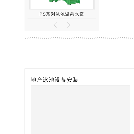
温泉水泵
西美克hymatic离子消毒系统
八合一泳池
盐浴房安装