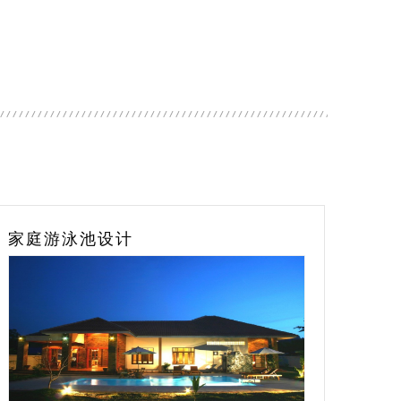
埋式泳池灯
TYLO帝梦桑拿设备
爱克空
桑拿房设计
泳