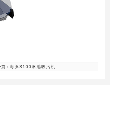
一篇：
海豚S100泳池吸污机